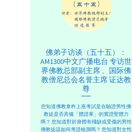
佛弟子访谈（五十五）：
AM1300中文广播电台 专访世
界佛教总部副主席 、国际佛
教僧尼总会名誉主席 证达教
尊
您知道佛教拿杵上座考試是在驗證男性佛
教徒是否具備「體證果」的實證聖體力
嗎？ 您知道對於身體有殘缺或受傷的男性
佛教徒該如何考證檢測嗎？ 您知道對女性