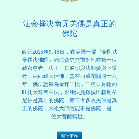
法会择决南无羌佛是真正的
佛陀
西元2015年9月5日，在美國一場『金剛法
曼擇決佛陀』的法會史無前例地在數十位
藏密尊者、法王、仁波切與法師參與下舉
行，由西藏大活佛，曾在西藏閉關四十六
年，佛法證量為金釦三段，三星日月輪的
旺扎大尊者主法，金剛法曼擇抉出釋迦牟
尼佛是真正的佛陀，第三世多杰羌佛是真
正的佛陀，六祖大師慧能不是佛陀，是一
位大菩薩轉世。
阅读更多