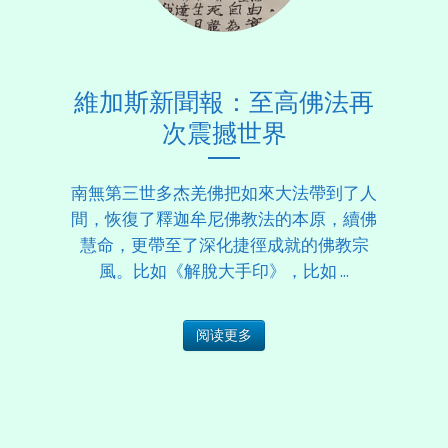
維加斯新聞報：至高佛法再
次震撼世界
南無第三世多杰羌佛把如來大法帶到了人
間，恢復了釋迦牟尼佛教法的本原，續佛
慧命，更帶至了深化捷徑成就的佛教宗
風。比如《解脫大手印》，比如 ...
阅读更多