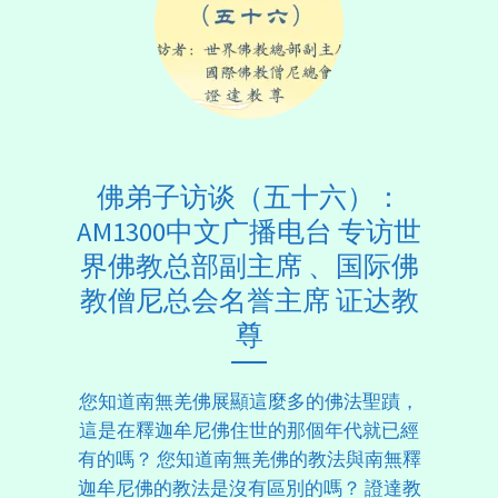
佛弟子访谈（五十六）：
AM1300中文广播电台 专访世
界佛教总部副主席 、国际佛
教僧尼总会名誉主席 证达教
尊
您知道南無羌佛展顯這麼多的佛法聖蹟，
這是在釋迦牟尼佛住世的那個年代就已經
有的嗎？ 您知道南無羌佛的教法與南無釋
迦牟尼佛的教法是沒有區別的嗎？ 證達教