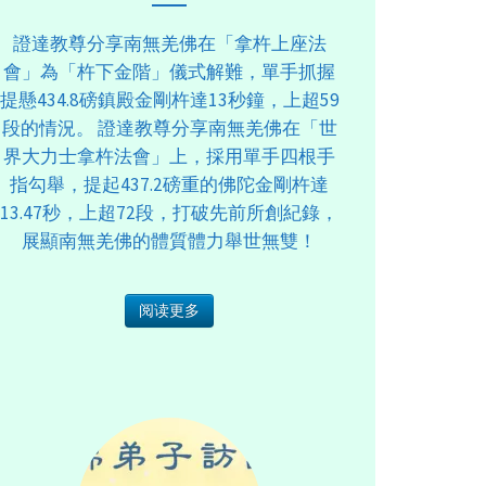
證達教尊分享南無羌佛在「拿杵上座法
會」為「杵下金階」儀式解難，單手抓握
提懸434.8磅鎮殿金剛杵達13秒鐘，上超59
段的情況。 證達教尊分享南無羌佛在「世
界大力士拿杵法會」上，採用單手四根手
指勾舉，提起437.2磅重的佛陀金剛杵達
13.47秒，上超72段，打破先前所創紀錄，
展顯南無羌佛的體質體力舉世無雙！
阅读更多