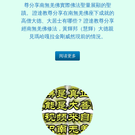
尊分享南無羌佛實際佛法聖量展顯的聖
蹟。 證達教尊分享在南無羌佛座下成就的
高僧大德、大居士有哪些？ 證達教尊分享
經南無羌佛修法，黃輝邦（慧輝）大德親
見瑪哈嘎拉金剛威然現前的情況。
阅读更多