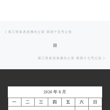
文章导航
Previous post
第三世多杰羌佛办公室 第四十五号公告
BACK TO POST LIST
Ne
第三世多杰羌佛办公室 第四十七号公告
2026 年 8 月
一
二
三
四
五
六
日