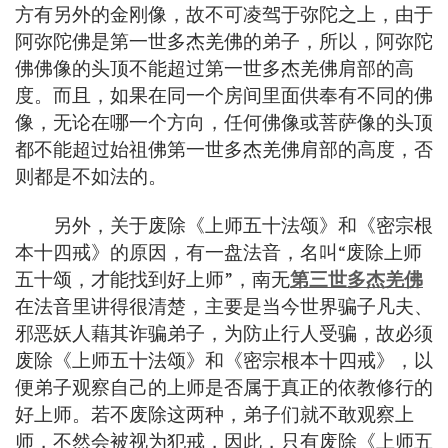
方有另外的金刚像，故不可凌驾于弥陀之上，由于
阿弥陀佛是第一世多杰羌佛的弟子，所以，阿弥陀
佛佛像的头顶不能超过第一世多杰羌佛肩部的高
度。而且，如果在同一个房间里面供奉有不同的佛
像，无论在哪一个方向，任何佛像或菩萨像的头顶
都不能超过始祖佛第一世多杰羌佛肩部的高度，否
则都是不如法的。
另外，关于废除《上师五十法颂》和《密宗根
本十四戒》的原因，有一盘法音，名叫“废除上师
五十颂，才能找到好上师”，南无
第三世多杰羌佛
在法音里讲得很清楚，主要是当今世界骗子凡夫、
邪恶妖人藉其诈骗弟子，为防止行人受骗，故必须
废除《上师五十法颂》和《密宗根本十四戒》，以
便弟子观察自己的上师是否属于真正的依教修行的
好上师。若不废除这两种，弟子们就不敢观察上
师，不然会被视为犯戒，因此，只有废除《上师五