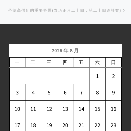
Ne
圣德高僧们的重要答覆(农历正月二十四：第二十四道答案)
2026 年 8 月
一
二
三
四
五
六
日
1
2
3
4
5
6
7
8
9
10
11
12
13
14
15
16
17
18
19
20
21
22
23