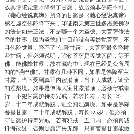
故具佛陀觉量才降得了甘露，故必须非佛陀不可。
《
藉心经说真谛
》所降的甘露是《
藉心经说真谛
》
感召虚空佛陀降下来，印证南无
第三世多杰羌佛
说
的法是如来正法，不是哪一个大圣德、大菩萨修法
降的甘露，因为圣德们中目前没有等妙觉菩萨，不
具佛陀觉量，降不了“佛降甘露”，大菩萨最多降树
花甘露，但必须说明，弥勒菩萨是等觉菩萨，等于
佛，能佛降甘露，故在藏密中，现在已经是众所周
知的“强巴佛”。甘露有几种不同，如果是佛降至宝
甘露，当下受到真正内密灌顶，当下大成就，证全
知涅槃境。如果是佛降大宝甘露灌顶，必须守戒奉
行，不犯甘露护持寿咒戒，若求长寿，寿长125
岁，十二年成就解脱，证全知涅槃境。如果是佛降
菩提甘露，二十年成就解脱，寿长125岁，但必须
守甘露护持寿咒戒，若有犯戒十五日内，必须真诚
忏悔改过，否则甘露流失无踪。只有菩提甘露能做