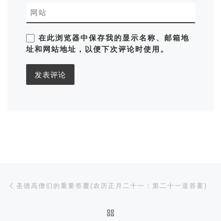
网站
在此浏览器中保存我的显示名称、邮箱地
址和网站地址，以便下次评论时使用。
文章导航
Previous post
圣德高僧们的重要答覆(农历正月二十一：第二十一道答案)
BACK TO POST LIST