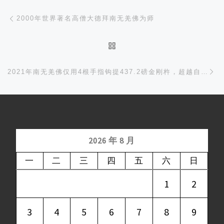
文章导航
Previous post
2000年世界著名高僧大德拜南无羌佛为师
BACK TO POST LIST
Ne
2021年南无羌佛仅用4根手指钩提437.2磅金刚杵，超越自己的世界纪录！
2026 年 8 月
一
二
三
四
五
六
日
1
2
3
4
5
6
7
8
9