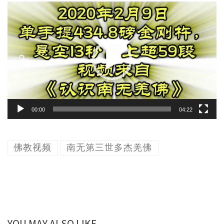
视
频
播
放
器
00:00
04:22
佛教视频
南无第三世多杰羌佛
YOU MAY ALSO LIKE