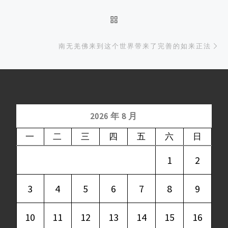
BACK TO POST LIST
Ne
南无羌佛来到这个世界带来了完善的如来正法
2026 年 8 月
一
二
三
四
五
六
日
1
2
3
4
5
6
7
8
9
10
11
12
13
14
15
16