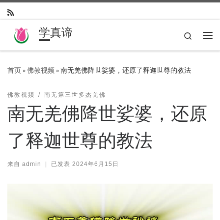
Skip to content
学真谛
Search
主
首页
»
佛教视频
»
南无羌佛降世娑婆，还原了释迦世尊的教法
佛教视频
南无第三世多杰羌佛
南无羌佛降世娑婆，还原
了释迦世尊的教法
来自
admin
|
已发表
2024年6月15日
视
频
播