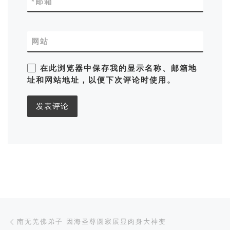
*
邮箱
网站
在此浏览器中保存我的显示名称、邮箱地
址和网站地址，以便下次评论时使用。
文章导航
Previous post
南无羌佛弟子 因海圣尊圆寂展显肉身大神变