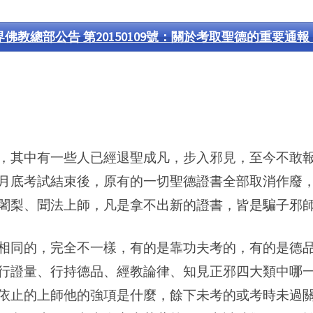
佛教總部公告 第20150109號：關於考取聖德的重要通報 
，其中有一些人已經退聖成凡，步入邪見，至今不敢
月底考試結束後，原有的一切聖德證書全部取消作廢
闍梨、聞法上師，凡是拿不出新的證書，皆是騙子邪
相同的，完全不一樣，有的是靠功夫考的，有的是德
行證量、行持德品、經教論律、知見正邪四大類中哪
依止的上師他的強項是什麼，餘下未考的或考時未過