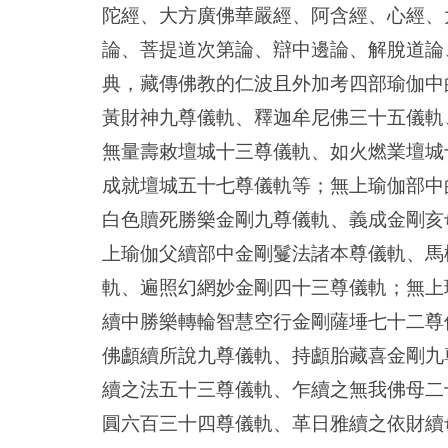
陀經、大方廣佛華嚴經、阿含經、心經、
論、菩提道次第論、辯中邊論、解脫道論
典，藏傳佛教的仁波且外加考四部瑜伽中
黃財神九尊儀軌、釋迦牟尼佛三十五儀軌
無量壽敕壇城十三尊儀軌、如火燃業壇城
成就壇城五十七尊儀軌等；無上瑜伽部中
白色贖死勝樂金剛九尊儀軌、義成金剛亥
上瑜伽父續部中金剛鬘法諸本尊儀軌、馬
軌、遍照幻網妙金剛四十三尊儀軌；無上
續中勝樂轉輪智慧空行金剛薩埵七十二尊
佛顱續所說九尊儀軌、持顱胎藏喜金剛九
續之法五十三尊儀軌、乍續之無我佛母二
圓六百三十四尊儀軌、革日雅續之依財續