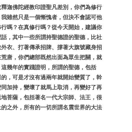
依釋迦佛陀經教印證聖凡差別，你們為修行
，我雖然只是一個慚愧者，但決不會認可他
修行嗎？在真修行嗎？從今天開始，建議你
裡話，其中一些所謂持聖德證的聖德，比社
教外衣、打著傳承招牌、撐著大旗號藏身招
在荒唐，你們總部既然出面為眾生把關，就
。這幾年的實踐證明，所謂的聖德，包括
樣的，可是才沒有過兩年就開始變質了，幹
贊同加持，變壞了就馬上取消，再變好了再
退地菩薩，包括著名一代大宗師、法王，很
上的之外，所有的一切所謂名震世界的大法