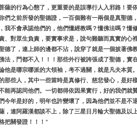
菩薩的行為心態了，更重要的是誤導行人入邪路！要
你們之前所發的聖德證，一百個難有一兩個是真聖德
，我不會承認他們的，他們懂經教嗎？懂佛法嗎？懂
責、對眾生負責，要實事求是，說句難聽而真實的心
聖德了，連上師的邊都不沾，說穿了就是一個披著佛
佛法，門都不入！！！那些外行被誇張成了聖德，實
論他是哪宗哪派的大領袖，考不過關，就是凡夫本質
的那些人，其中一些當時是真修行、慈悲發心，是好
不能再認同他們。一切都得依因果實行，好的我們就
們今年是好的，明年也許變壞了，因為他們並不是不
薩，連阿羅漢都談不上，除了三星日月輪大聖德及以
格把關發證！！！
”