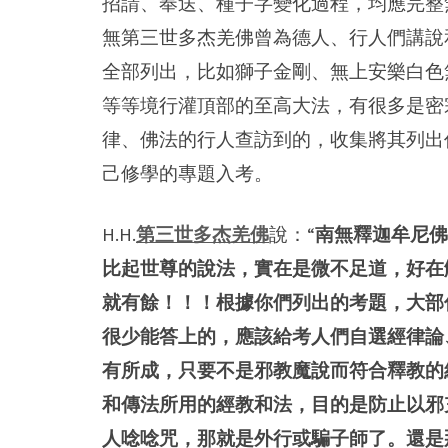
招請、奉送、種子字變化過程，均應完整
無第三世多杰羌佛曾為德人、行人們講說
全部列出，比如獅子金剛、無上安樂白色
等等境行灌頂部的至高大法，有很多是密
律、佛法的行人查訪到的，收集將其列出
己修學的專題入考。
H.H.
第三世多杰羌佛
說：“
南無釋迦牟尼佛
比起世尊的說法，實在是微不足道，好在
就有餘！！！根據你們列出的考題，大部
很少能答上的，應該給考人們自選經律論
有所成，只要不是邪教魔說而符合釋教的
和傳法所用的經教和法，目的是防止以邪
人唸唸咒，那就是外行或騙子師了。還是