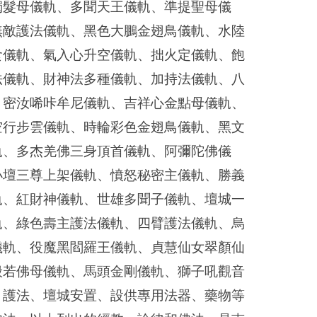
獨髮母儀軌、多聞天王儀軌、準提聖母儀
無敵護法儀軌、黑色大鵬金翅鳥儀軌、水陸
食儀軌、氣入心升空儀軌、拙火定儀軌、飽
法儀軌、財神法多種儀軌、加持法儀軌、八
、密汝唏咔牟尼儀軌、吉祥心金點母儀軌、
空行步雲儀軌、時輪彩色金翅鳥儀軌、黑文
軌、多杰羌佛三身頂首儀軌、阿彌陀佛儀
小壇三尊上架儀軌、憤怒秘密主儀軌、勝義
軌、紅財神儀軌、世雄多聞子儀軌、壇城一
軌、綠色壽主護法儀軌、四臂護法儀軌、烏
儀軌、役魔黑閻羅王儀軌、貞慧仙女翠顏仙
般若佛母儀軌、馬頭金剛儀軌、獅子吼觀音
、護法、壇城安置、設供專用法器、藥物等