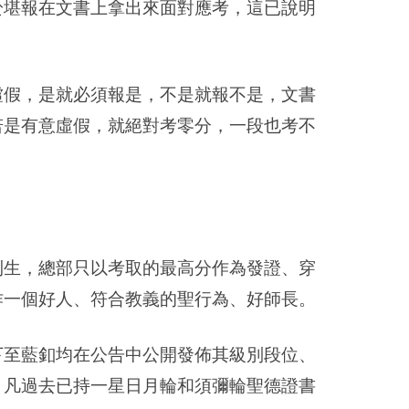
於堪報在文書上拿出來面對應考，這已說明
虛假，是就必須報是，不是就報不是，文書
若是有意虛假，就絕對考零分，一段也考不
利生，總部只以考取的最高分作為發證、穿
作一個好人、符合教義的聖行為、好師長。
下至藍釦均在公告中公開發佈其級別段位、
。凡過去已持一星日月輪和須彌輪聖德證書