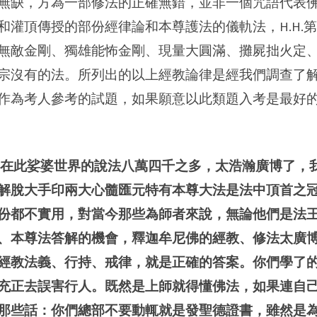
無缺，方為一部修法的正確無錯，並非一個咒語代表
和灌頂傳授的部份經律論和本尊護法的儀軌法，H.H.
無敵金剛、獨雄能怖金剛、現量大圓滿、攤屍拙火定
宗沒有的法。所列出的以上經教論律是經我們調查了
作為考人參考的試題，如果願意以此類題入考是最好
在此娑婆世界的說法八萬四千之多，太浩瀚廣博了，
解脫大手印兩大心髓匯元特有本尊大法是法中頂首之
份都不實用，對當今那些為師者來說，無論他們是法
、本尊法答解的機會，釋迦牟尼佛的經教、修法太廣
經教法義、行持、戒律，就是正確的答案。你們學了
充正去誤害行人。既然是上師就得懂佛法，如果連自
那些話：你們總部不要動輒就是發聖德證書，雖然是