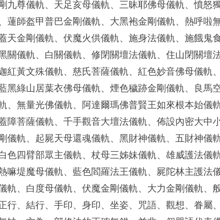
剛九尊儀軌、天足亥母儀軌、三昧耶佛母儀軌、憤怒
、蓮師盔甲普巴金剛儀軌、大黑袍金剛儀軌、熱呼啦
蓋天金剛儀軌、伏魔火供儀軌、施身法儀軌、施餓鬼
黑關儀軌、白關儀軌、修閉關壇法儀軌、住山閉關壇
迦紅黃文殊儀軌、慈氏菩薩儀軌、紅色妙音佛母儀軌
藍黑綠山居葉衣佛母儀軌、煙色穢跡金剛儀軌、良馬
軌、無量光佛儀軌、阿達爾瑪佛普賢王如來根本始儀
蓋障菩薩儀軌、千手觀音大壇法儀軌、佈設內密大中
剛儀軌、起屍天母還魂儀軌、黑財神儀軌、五財神儀
白色四臂部眾主儀軌、杖母三姊妹儀軌、雄威護法儀
熱嘛堤魔母儀軌、藍色閻羅法王儀軌、屍陀林主護法
儀軌、白度母儀軌、伏魔金剛儀軌、大力金剛儀軌、
正行、結行、手印、身印、坐姿、咒語、觀想、眷屬