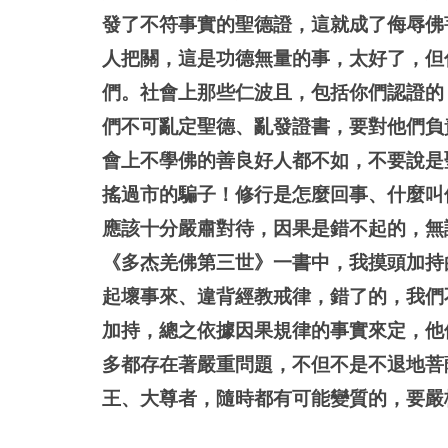
發了不符事實的聖德證，這就成了侮辱佛
人把關，這是功德無量的事，太好了，但
們。社會上那些仁波且，包括你們認證的
們不可亂定聖德、亂發證書，要對他們負
會上不學佛的善良好人都不如，不要說是
搖過市的騙子！修行是怎麼回事、什麼叫
應該十分嚴肅對待，因果是錯不起的，無
《多杰羌佛第三世》一書中，我摸頭加持
起壞事來、違背經教戒律，錯了的，我們
加持，總之依據因果規律的事實來定，他
多都存在著嚴重問題，不但不是不退地菩
王、大尊者，隨時都有可能變質的，要嚴