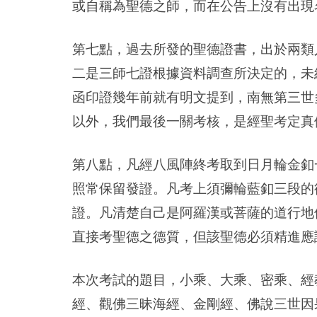
或自稱為聖德之師，而在公告上沒有出現
第七點，過去所發的聖德證書，出於兩類
二是三師七證根據資料調查所決定的，未
函印證幾年前就有明文提到，南無第三世
以外，我們最後一關考核，是經聖考定真
第八點，凡經八風陣終考取到日月輪金釦
照常保留發證。凡考上須彌輪藍釦三段的
證。凡清楚自己是阿羅漢或菩薩的道行地
直接考聖德之德質，但該聖德必須精進應
本次考試的題目，小乘、大乘、密乘、經
經、觀佛三昧海經、金剛經、佛說三世因