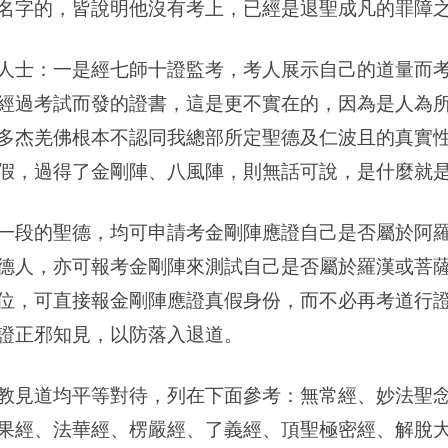
名字的，皆說明他沒有考上，已經是退聖成凡的罪障
人士：一是經七師十證監考，考人展示自己的道量而
經過考試而發的證書，這是更不實在的，因為是人為
多杰羌佛根本不認同我總部所定聖德及仁波且的真實
假，過得了金剛陣、八風陣，則無話可說，是什麼就
一段的聖德，均可申請考金剛陣應證自己是否屬於阿
德人，亦可報考金剛陣來測試自己是否屬於羅漢或菩
位，可直接報金剛陣應證真假身份，而不必再考道行
證正邪知見，以防落入退道。
教見道均平等對待，列在下面參考：無常經、妙法聖
果經、法華經、楞嚴經、了義經、頂聖極密經、解脫