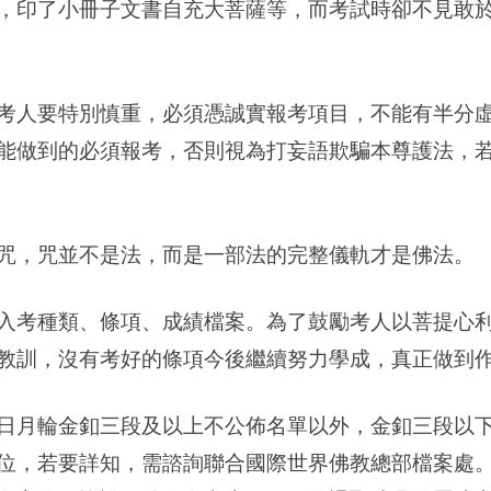
，印了小冊子文書自充大菩薩等，而考試時卻不見敢
考人要特別慎重，必須憑誠實報考項目，不能有半分
能做到的必須報考，否則視為打妄語欺騙本尊護法，
咒，咒並不是法，而是一部法的完整儀軌才是佛法。
入考種類、條項、成績檔案。為了鼓勵考人以菩提心
教訓，沒有考好的條項今後繼續努力學成，真正做到
日月輪金釦三段及以上不公佈名單以外，金釦三段以
位，若要詳知，需諮詢聯合國際世界佛教總部檔案處