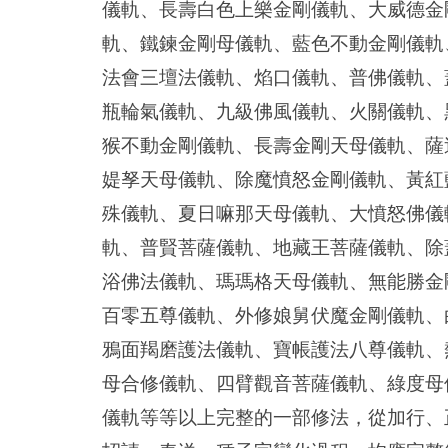
儀軌、長壽白色上樂金剛儀軌、大威德金
軌、鐵鍊金剛母儀軌、藍色不動金剛儀軌
法會三壇法儀軌、焰口儀軌、普佛儀軌、
瓶輪氣儀軌、九級佛風儀軌、火關儀軌、
猴不動金剛儀軌、長壽金剛天母儀軌、薩
媞孥天母儀軌、除魔憤怒金剛儀軌、黃紅
殊儀軌、夏日嘛那天母儀軌、大憤怒佛儀
軌、普賢菩薩儀軌、地藏王菩薩儀軌、除
浴佛法儀軌、瑪瑪格天母儀軌、無能勝金
百零五尊儀軌、外修娘舅伏魔金剛儀軌、
鴉面羯磨護法儀軌、寶帳護法八尊儀軌、
母合修儀軌、四臂觀音菩薩儀軌、綠度母
儀軌等等以上完整的一部修法，從加行、