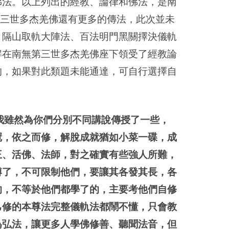
佛法。以上列出的經教、論律和佛法，是南
第三世多杰羌佛還有更多的傳法，此次並未
、隔山取軌大陣法、百法明門黑關擇決儀軌
解在南無第三世多杰羌佛座下領受了經教論
的，如果對此類題未能通達，可自行選擇自
我雖然為你們分別不同講說傳授了一些，
冠，依之而修，解脫成就猶如小菜一碟，成
王、活佛、法師，對之確實有些強人所難，
博了，不可限制他們，要讓其各發其長，各
的，不等於他們都學了的，主要考他們自修
己修的本尊法完整儀軌法都鬧不懂，只會教
為弘法，讓更多人學佛修善、聽聞法音，但