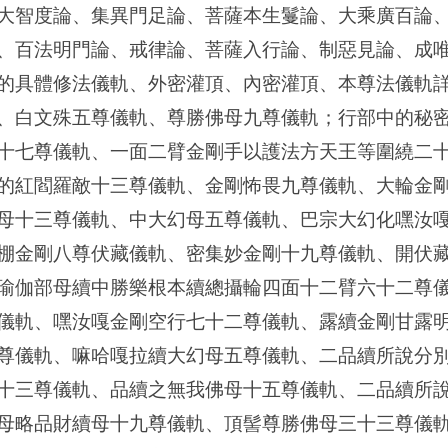
大智度論、集異門足論、菩薩本生鬘論、大乘廣百論
、百法明門論、戒律論、菩薩入行論、制惡見論、成
的具體修法儀軌、外密灌頂、內密灌頂、本尊法儀軌
、白文殊五尊儀軌、尊勝佛母九尊儀軌；行部中的秘
十七尊儀軌、一面二臂金剛手以護法方天王等圍繞二
的紅閻羅敵十三尊儀軌、金剛怖畏九尊儀軌、大輪金
母十三尊儀軌、中大幻母五尊儀軌、巴宗大幻化嘿汝
棚金剛八尊伏藏儀軌、密集妙金剛十九尊儀軌、開伏
瑜伽部母續中勝樂根本續總攝輪四面十二臂六十二尊
儀軌、嘿汝嘎金剛空行七十二尊儀軌、露續金剛甘露
尊儀軌、嘛哈嘎拉續大幻母五尊儀軌、二品續所說分
十三尊儀軌、品續之無我佛母十五尊儀軌、二品續所
母略品財續母十九尊儀軌、頂髻尊勝佛母三十三尊儀