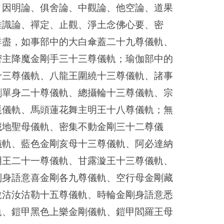
、因明論、俱舍論、中觀論、他空論、道果
唯識論、禪定、止觀、淨土念佛心要、密
詳盡，如事部中的大白傘蓋二十九尊儀軌、
密主降魔金剛手三十三尊儀軌；瑜伽部中的
十三尊儀軌、八龍王圍繞十三尊儀軌、諸事
剛單身二十尊儀軌、總攝輪十三尊儀軌、宗
嘎儀軌、馬頭蓮花舞主明王十八尊儀軌；無
藏地聖母儀軌、密集不動金剛三十二尊儀
儀軌、藍色金剛亥母十三尊儀軌、阿必達納
明王二十一尊儀軌、甘露漩王十三尊儀軌、
別身語意喜金剛各九尊儀軌、空行母金剛藏
說沽汝沽勒十五尊儀軌、時輪金剛身語意悉
軌、鎧甲黑色上樂金剛儀軌、鎧甲閻羅王母