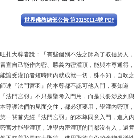
世界佛教總部公告 第20150114號 PDF
旺扎大尊者說：「有些個別不法之師為了取信於人，
冒宣自己能作內密、勝義內密灌頂，能與本尊通得，
能讓受灌頂者短時間內就成就一切，殊不知，自吹之
師連『法門宮羽』的本尊都不認可他入門，要知道
『法門宮羽』不只是聖考入門用，而是只要涉及到與
本尊護法們的見面交往，都必須要用，學灌內密頂，
第一關首先經『法門宮羽』的本尊同意入門，進入內
密宮才能學灌頂，連學內密灌頂的門都沒有入，還竟