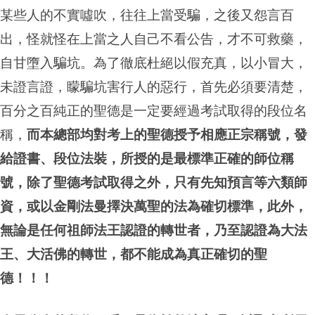
某些人的不實噓吹，往往上當受騙，之後又怨言百
出，怪就怪在上當之人自己不看公告，才不可救藥，
自甘墮入騙坑。為了徹底杜絕以假充真，以小冒大，
未證言證，矇騙坑害行人的惡行，首先必須要清楚，
百分之百純正的聖德是一定要經過考試取得的段位名
稱，
而本總部均對考上的聖德授予相應正宗稱號，發
給證書、段位法裝，所授的是最標準正確的師位稱
號，除了聖德考試取得之外，只有先知預言等六類師
資，或以金剛法曼擇決萬聖的法為確切標準，此外，
無論是任何祖師法王認證的轉世者，乃至認證為大法
王、大活佛的轉世，都不能成為真正確切的聖
德！！！