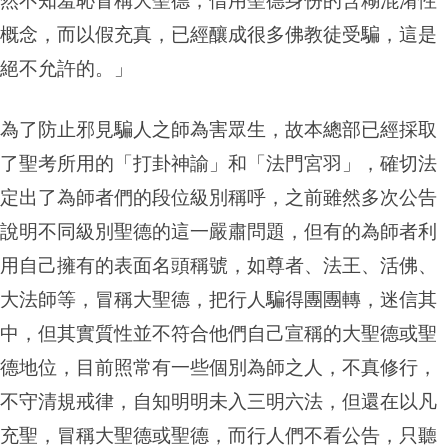
然不知羞恥冒稱大聖德，借用聖德身份的含糊混淆性
概念，而以假充真，已經釀成很多佛教徒受騙，這是
絕不允許的。」
為了防止邪見騙人之師為害眾生，故本總部已經採取
了聖考所用的「打卦神諭」和「法門宮羽」，確切法
定出了為師者們的段位級別稱呼，之前雖然多次公告
說明不同級別聖德的這一嚴肅問題，但有的為師者利
用自己擁有的表面名頭稱號，如尊者、法王、活佛、
大法師等，冒稱大聖德，把行人騙得團團轉，迷信其
中，但其實質性並不符合他們自己宣稱的大聖德或聖
德地位，目前照常有一些個別為師之人，不真修行，
不守清規戒律，自知明明未入三明六法，但還在以凡
充聖，冒稱大聖德或聖德，而行人們不看公告，只聽