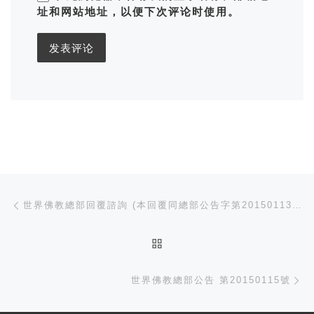
址和网站地址，以便下次评论时使用。
文章导航
Previous post
世界佛教總部回覆諮詢 (本回覆同總部公告字第20150113號)
BACK TO POST LIST
Ne
世界佛教總部公告 第20150115號