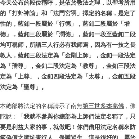
今天公布的段位稱呼，是依於教法之理，以聖考所用
的「打卦神諭」和「法門宮羽」擇定的名稱，是定了
性的，藍釦一段屬於「行德」，藍釦二段屬於「增
德」，藍釦三段屬於「潤德」，藍釦一段至藍釦二段
均可稱師，所謂三人行必有我師焉，因為有一技之長
教人，藍釦三段法定為「金剛上師」，金釦一段法定
為「孺尊」，金釦二段法定為「教尊」，金釦三段法
定為「上尊」，金釦四段法定為「太尊」，金釦五段
法定為「聖尊」。
本總部將法定的名稱請示了南無
第三世多杰羌佛
，佛
陀說：「
我就不參與你總部為上師們法定名稱了，只
要是利益大家的事，就做吧！你們借用法定名稱來防
範偽假之師坑害行人，保護眾生，這是很好的，屬於