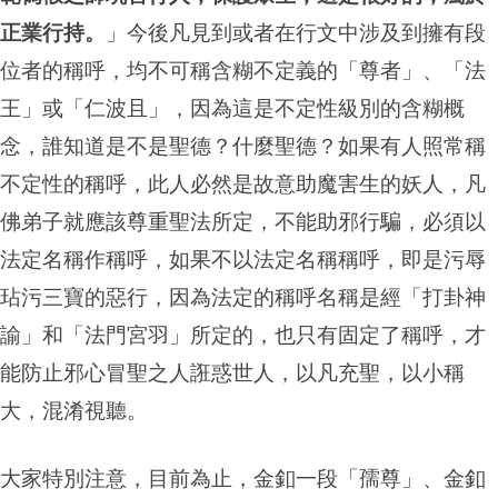
正業行持。
」今後凡見到或者在行文中涉及到擁有段
位者的稱呼，均不可稱含糊不定義的「尊者」、「法
王」或「仁波且」，因為這是不定性級別的含糊概
念，誰知道是不是聖德？什麼聖德？如果有人照常稱
不定性的稱呼，此人必然是故意助魔害生的妖人，凡
佛弟子就應該尊重聖法所定，不能助邪行騙，必須以
法定名稱作稱呼，如果不以法定名稱稱呼，即是污辱
玷污三寶的惡行，因為法定的稱呼名稱是經「打卦神
諭」和「法門宮羽」所定的，也只有固定了稱呼，才
能防止邪心冒聖之人誑惑世人，以凡充聖，以小稱
大，混淆視聽。
大家特別注意，目前為止，金釦一段「孺尊」、金釦