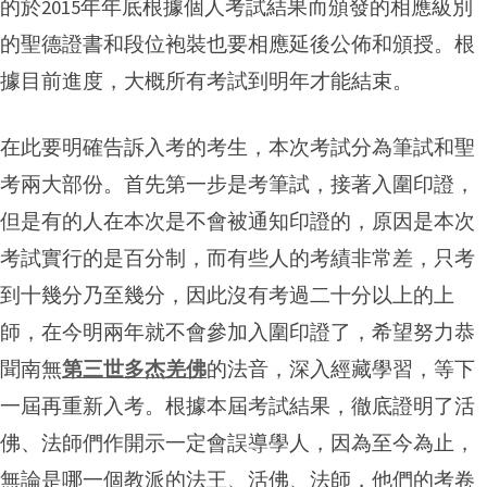
的於2015年年底根據個人考試結果而頒發的相應級別
的聖德證書和段位袍裝也要相應延後公佈和頒授。根
據目前進度，大概所有考試到明年才能結束。
在此要明確告訴入考的考生，本次考試分為筆試和聖
考兩大部份。首先第一步是考筆試，接著入圍印證，
但是有的人在本次是不會被通知印證的，原因是本次
考試實行的是百分制，而有些人的考績非常差，只考
到十幾分乃至幾分，因此沒有考過二十分以上的上
師，在今明兩年就不會參加入圍印證了，希望努力恭
聞南無
第三世多杰羌佛
的法音，深入經藏學習，等下
一屆再重新入考。根據本屆考試結果，徹底證明了活
佛、法師們作開示一定會誤導學人，因為至今為止，
無論是哪一個教派的法王、活佛、法師，他們的考卷