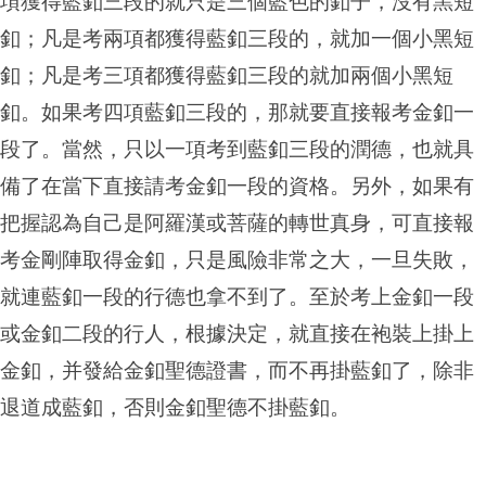
項獲得藍釦三段的就只是三個藍色的釦子，沒有黑短
釦；凡是考兩項都獲得藍釦三段的，就加一個小黑短
釦；凡是考三項都獲得藍釦三段的就加兩個小黑短
釦。如果考四項藍釦三段的，那就要直接報考金釦一
段了。當然，只以一項考到藍釦三段的潤德，也就具
備了在當下直接請考金釦一段的資格。另外，如果有
把握認為自己是阿羅漢或菩薩的轉世真身，可直接報
考金剛陣取得金釦，只是風險非常之大，一旦失敗，
就連藍釦一段的行德也拿不到了。至於考上金釦一段
或金釦二段的行人，根據決定，就直接在袍裝上掛上
金釦，并發給金釦聖德證書，而不再掛藍釦了，除非
退道成藍釦，否則金釦聖德不掛藍釦。