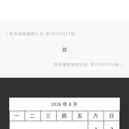
文章导航
Previous post
世界佛教總部公告 第20150117號
BACK TO POST LIST
Ne
世界佛教總部公告 第20160101號
2026 年 8 月
一
二
三
四
五
六
日