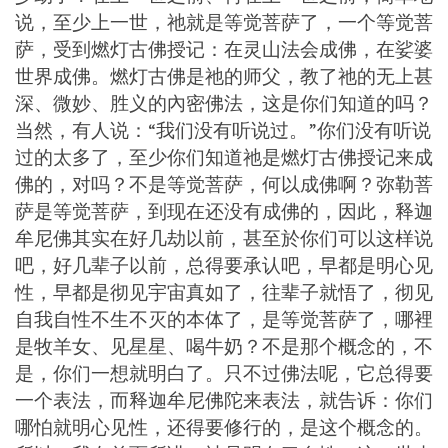
说，至少上一世，祂就是等觉菩萨了，一个等觉菩
萨，受到燃灯古佛授记：在灵山法会成佛，在娑婆
世界成佛。燃灯古佛是祂的师父，教了祂的无上甚
深、微妙、胜义的內密佛法，这是你们知道的吗？
当然，有人说：“我们没有听说过。”你们没有听说
过的太多了，至少你们知道祂是燃灯古佛授记来成
佛的，对吗？不是等觉菩萨，何以成佛啊？弥勒菩
萨是等觉菩萨，到现在还没有成佛的，因此，释迦
牟尼佛其实在好几劫以前，甚至於你们可以这样说
吧，好几辈子以前，总得要承认吧，早都是明心见
性，早都是彻见宇宙真如了，往辈子就悟了，彻见
自我自性不生不灭的本体了，是等觉菩萨了，哪裡
是牧羊女、见星星、喝牛奶？不是那个概念的，不
是，你们一想就明白了。只不过佛法呢，它总得要
一个表法，而释迦牟尼佛陀来表法，就告诉：你们
哪怕就明心见性，还得要修行的，是这个概念的。