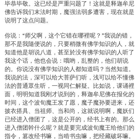
毕恭毕敬。这已经是严重问题了！这就是释迦牟尼
佛告诉我们末法时期，魔强法弱多遭害，现在就是
说明了这点问题。
你说：“师父啊，这个它错在哪裡呢？”我说的错，
那不是我隨便说的，只要稍微有佛学知识的人，就
知道他是胡说八道，甚至於没有佛学知识的人听了
我这个话，他也会说：哦哟，乱整的，他们胡说
的。你说没有佛学知识的人都知道吗？当然知道。
我说的法，深可以给大菩萨们听，浅可以给不懂佛
法的普通眾生听，一视同仁解疑。比如说，课诵裡
面，明明知道我刚才说到的，释迦牟尼佛在报化的
时间，这个波旬魔王发了愿，魔子魔孙要进来，还
披衣搭具、当祖师、当和尚，这就说明啊，魔妖们
已经进入僧团了，这是公开的，经书上有的。那么
进入僧团幹什么呢？就是要完成波旬魔王给他们的
指令，篡改经书嘛，当啃书虫嘛，把经藏破坏嘛。