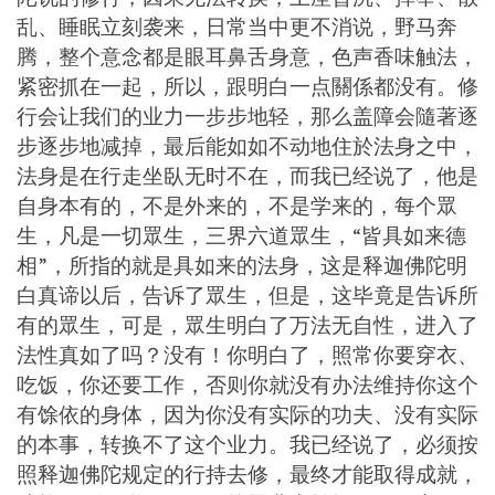
乱、睡眠立刻袭来，日常当中更不消说，野马奔
腾，整个意念都是眼耳鼻舌身意，色声香味触法，
紧密抓在一起，所以，跟明白一点關係都没有。修
行会让我们的业力一步步地轻，那么盖障会隨著逐
步逐步地减掉，最后能如如不动地住於法身之中，
法身是在行走坐臥无时不在，而我已经说了，他是
自身本有的，不是外来的，不是学来的，每个眾
生，凡是一切眾生，三界六道眾生，“皆具如来德
相”，所指的就是具如来的法身，这是释迦佛陀明
白真谛以后，告诉了眾生，但是，这毕竟是告诉所
有的眾生，可是，眾生明白了万法无自性，进入了
法性真如了吗？没有！你明白了，照常你要穿衣、
吃饭，你还要工作，否则你就没有办法维持你这个
有馀依的身体，因为你没有实际的功夫、没有实际
的本事，转换不了这个业力。我已经说了，必须按
照释迦佛陀规定的行持去修，最终才能取得成就，