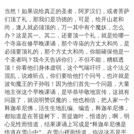
当然！如果说给真正的圣者，阿罗汉们，或者菩萨
们顶了礼，那我们是功德的，可是，给开山老和
尚，逢人就必须顶的，万一其中有个魔妖，怎么
办？这是其一。其二，还要顶一个礼，就是给哪一
个寺庙在修早晚课诵，那个寺庙的方丈大和尚，是
必须要顶礼的，那个方丈大和尚，你能確保他是一
个圣者吗？我今天告诉你们，不但不能，糟糕透
顶！你看他们身体虚弱，这个气喘吁吁，这个法义
混乱，说难听点，你们要给他打个问号，也许就是
波旬魔王的子孙啦！因为他们首先一个问题，大量
地主张这个早晚课诵，是毕恭毕敬地宣传，这就有
问题了，就说明赞叹魔的，他也相信，把人家一个
释迦牟尼佛，活生生地乱编、编造，释迦牟尼佛，
都知道是在菩提树下，菩提迦叶，悟道的，啊，明
心见性而悟道，结果课诵上写成是“释迦牟尼佛是
悟道在雪山中”，在雪山裡面悟道，你说这不是平