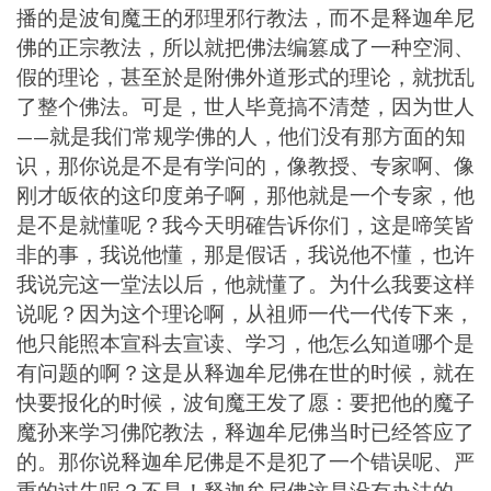
播的是波旬魔王的邪理邪行教法，而不是释迦牟尼
佛的正宗教法，所以就把佛法编篡成了一种空洞、
假的理论，甚至於是附佛外道形式的理论，就扰乱
了整个佛法。可是，世人毕竟搞不清楚，因为世人
——就是我们常规学佛的人，他们没有那方面的知
识，那你说是不是有学问的，像教授、专家啊、像
刚才皈依的这印度弟子啊，那他就是一个专家，他
是不是就懂呢？我今天明確告诉你们，这是啼笑皆
非的事，我说他懂，那是假话，我说他不懂，也许
我说完这一堂法以后，他就懂了。为什么我要这样
说呢？因为这个理论啊，从祖师一代一代传下来，
他只能照本宣科去宣读、学习，他怎么知道哪个是
有问题的啊？这是从释迦牟尼佛在世的时候，就在
快要报化的时候，波旬魔王发了愿：要把他的魔子
魔孙来学习佛陀教法，释迦牟尼佛当时已经答应了
的。那你说释迦牟尼佛是不是犯了一个错误呢、严