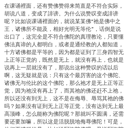
在课诵裡面，还有赞佛赞得来简直是不符合实际，
胡说八道，变成了誹谤。为什么说赞叹变成誹谤
呢？比如说课诵裡面的，就说某某佛“祂是佛中之
王，诸佛所不能及，相好光明无等伦”，话倒是说
出口了，这完全是不符合佛陀的真理教论，只要懂
佛法真谛的人都明白，或者是通经教的人都知道，
十方诸佛都是平等的，因为都是证到了三身四智无
上正等正觉的，既然是无上，就没有再上，也就是
说再上一层就没有了，那说出这种赞叹的话以后
啊，这无疑就是说：只有这个最厉害的这个佛陀、
诸佛无与伦比的这个佛陀，那么祂才是无上正等正
觉，因为祂没有再上了，而其祂的佛还赶不上祂，
所以还没有到无上，这不是在侮辱、辱骂其祂的佛
吗？如果没有证到无上正等正觉，没有达到无上最
高顶峰，怎么能称为佛陀呢？那就叫不圆满，还需
要还要加嘛，所以这是活脱脱地侮辱佛陀！可是，