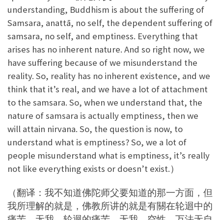
understanding, Buddhism is about the suffering of
Samsara, anattā, no self, the dependent suffering of
samsara, no self, and emptiness. Everything that
arises has no inherent nature. And so right now, we
have suffering because of we misunderstand the
reality. So, reality has no inherent existence, and we
think that it’s real, and we have a lot of attachment
to the samsara. So, when we understand that, the
nature of samsara is actually emptiness, then we
will attain nirvana. So, the question is now, to
understand what is emptiness? So, we a lot of
people misunderstand what is emptiness, it’s really
not like everything exists or doesn’t exist.）
（翻译：我不知道佛陀师父要知道的那一方面，但
我所理解的就是，佛教所讲的就是有關在轮迴中的
痛苦，无我，轮迴的痛苦，无我，空性。万法无自