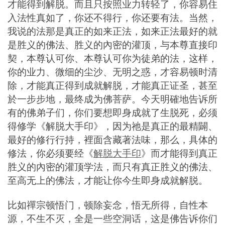
才能得到解脱。而且只按照业力转轻了，你容易住
入法性真如了，你还不得行，你还要有法。当然，
我说的法那是真正的如来正法，如来正法最好的就
是胜义的佛法、胜义的內密的灌顶，与本尊直接印
契，本尊认可你、本尊认可你为徒弟的法，这样，
你的业力、微细的尘沙、无明之惑，才容易顿时清
除，才能真正得到成就解脱，才能真正证圣，甚至
於一步步地，最终成为佛菩萨。今天明確地告诉所
有的佛弟子们，你们要想即身成就了生脱死，必须
得修学《解脱大手印》，因为祂是真正的最精闢、
最好的修行行持，裡面含藏著法味，那么，具体的
修法，你必须要经《
解脱大手印
》而才能得到真正
胜义的內密的灌顶学法，而只有真正胜义的佛法、
至高无上的佛法，才能让你今生即身成就解脱。
比如禪宗顿悟门，顿除妄念，悟无所得，自性本
源，不生不灭，全是一些空洞话，这是佛告诉你们