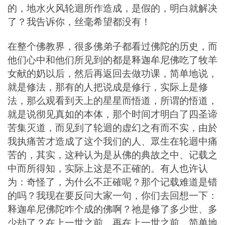
的，地水火风轮迴所作造成，是假的，明白就解决
了？我告诉你，丝毫希望都没有！
在整个佛教界，很多佛弟子都看过佛陀的历史，而
他们心中和他们所见到的都是释迦牟尼佛吃了牧羊
女献的奶以后，然后再返回去做功课，简单地说，
就是修法，那有的人把说成是修行，实际上是修
法，那么观看到天上的星星而悟道，所谓的悟道，
就是说彻见真如的本体，那个时间才明白了四圣谛
苦集灭道，而见到了轮迴的虚幻之有而不实，由於
我执痛苦才造成了这个我们的人、眾生在轮迴中痛
苦的，其实，这种认为是从佛的典故之中、记载之
中而所得知，实际上这是不正確的。有人也许认
为：奇怪了，为什么不正確呢？那个记载难道是错
的吗？我现在要反问大家一句，你们去回想一下：
释迦牟尼佛陀咋个成的佛啊？祂是修了多少世、多
少劫了？在上一世之前、再在上一世之前，简单地