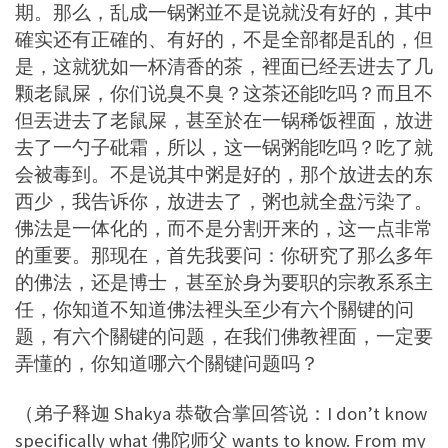
期。那么，乱成一锅粥並不是说就没有好的，其中
確实还有正確的、有好的，不是全部都是乱的，但
是，这就犹如一杯清香的茶，裡面已经丟进去了几
颗老鼠屎，你们说臭不臭？这茶还能吃吗？而且不
但丟进去了老鼠屎，甚至於在一锅稀饭裡面，放进
去了一勺子砒霜，所以，这一锅粥能吃吗？吃了就
会被毒到。不是说其中粥是好的，那个放进去的东
西少，我告诉你，放进去了，粥也就全盘污染了。
佛法是一体化的，而不是分割开来的，这一点非常
的重要。那现在，首先我要问：你研究了那么多年
的佛法，还是博士，甚至於身为要职的宗教系系主
任，你知道不知道佛法裡头至少有六个關键的问
题，有六个關键的问题，在我们佛教裡面，一定要
弄懂的，你知道哪六个關键问题吗？
（弟子释迦 Shakya 恭敬合掌回答说：I don’t know
specifically what 佛陀师父 wants to know. From my