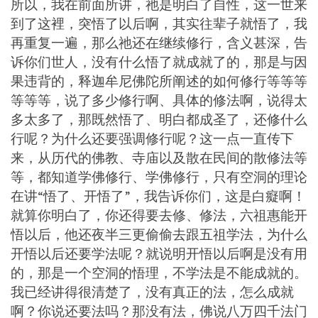
所以，我在前面所讲，祂是明白了自性，这一世来
到了这裡，突悟了以后啊，其实往辈子就悟了，我
再重复一遍，那么祂还在继续修行，含义甚深，告
诉你们世人，没有什么悟了就成就了的，那是与因
果违背的，释迦牟尼佛陀所阐述的如何修行等等等
等等等，说了多少修行啊、具体的修法啊，说得太
多太多了，那既然悟了、明白都成圣了，还修什么
行呢？为什么还要强调修行呢？这一点一直传下
来，从历代的佛教、寺庙以及散在民间的散修法等
等，都知道学佛修行、学佛修行，只有空洞的理论
在讲“悟了、开悟了”，我告诉你们，这是白癡啊！
就算你明白了，你还得要去修、修法，六祖惠能开
悟以后，他还夜半三更偷偷去跟五祖学法，为什么
开悟以后还要学法呢？就说明开悟以后啊是没有用
的，那是一个空洞的悟理，不学法是不能成就的。
我已经讲得很清楚了，没有真正的法，怎么成就
啊？你说还要法吗？那没有法，佛说八万四千法门