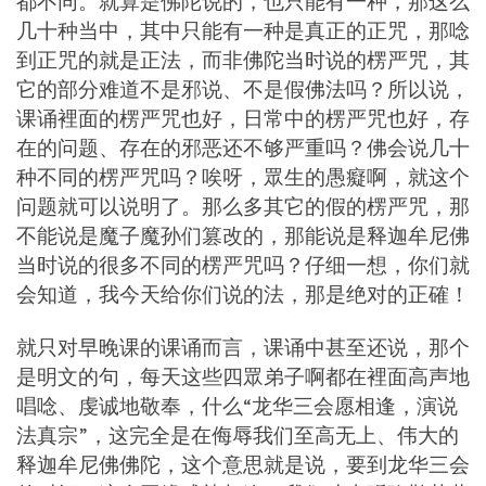
都不同。就算是佛陀说的，也只能有一种，那这么
几十种当中，其中只能有一种是真正的正咒，那唸
到正咒的就是正法，而非佛陀当时说的楞严咒，其
它的部分难道不是邪说、不是假佛法吗？所以说，
课诵裡面的楞严咒也好，日常中的楞严咒也好，存
在的问题、存在的邪恶还不够严重吗？佛会说几十
种不同的楞严咒吗？唉呀，眾生的愚癡啊，就这个
问题就可以说明了。那么多其它的假的楞严咒，那
不能说是魔子魔孙们篡改的，那能说是释迦牟尼佛
当时说的很多不同的楞严咒吗？仔细一想，你们就
会知道，我今天给你们说的法，那是绝对的正確！
就只对早晚课的课诵而言，课诵中甚至还说，那个
是明文的句，每天这些四眾弟子啊都在裡面高声地
唱唸、虔诚地敬奉，什么“龙华三会愿相逢，演说
法真宗”，这完全是在侮辱我们至高无上、伟大的
释迦牟尼佛佛陀，这个意思就是说，要到龙华三会