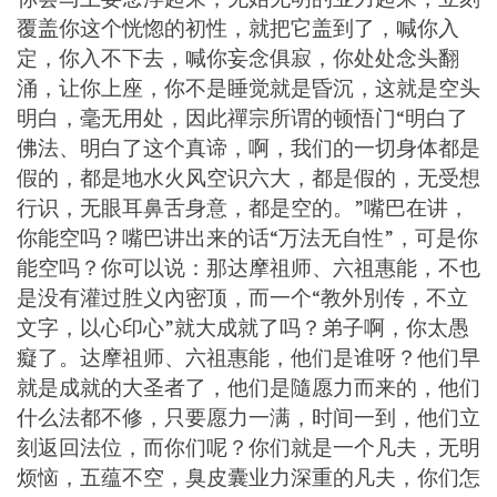
覆盖你这个恍惚的初性，就把它盖到了，喊你入
定，你入不下去，喊你妄念俱寂，你处处念头翻
涌，让你上座，你不是睡觉就是昏沉，这就是空头
明白，毫无用处，因此禪宗所谓的顿悟门“明白了
佛法、明白了这个真谛，啊，我们的一切身体都是
假的，都是地水火风空识六大，都是假的，无受想
行识，无眼耳鼻舌身意，都是空的。”嘴巴在讲，
你能空吗？嘴巴讲出来的话“万法无自性”，可是你
能空吗？你可以说：那达摩祖师、六祖惠能，不也
是没有灌过胜义內密顶，而一个“教外別传，不立
文字，以心印心”就大成就了吗？弟子啊，你太愚
癡了。达摩祖师、六祖惠能，他们是谁呀？他们早
就是成就的大圣者了，他们是隨愿力而来的，他们
什么法都不修，只要愿力一满，时间一到，他们立
刻返回法位，而你们呢？你们就是一个凡夫，无明
烦恼，五蕴不空，臭皮囊业力深重的凡夫，你们怎