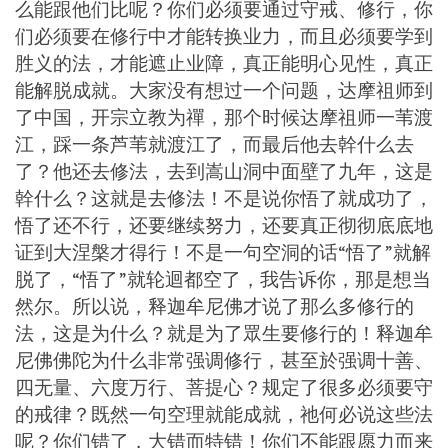
么能跟他们比呢？你们必须要通过守戒、修行，你
们必须要在修行中才能转换业力，而且必须要学到
胜义的法，才能遮止业障，真正能明心见性，真正
能解脱成就。大家没有想过一个问题，达摩祖师到
了中国，开宗立教为禪，那个时候达摩祖师一苇渡
江，踩一条芦苇就渡江了，而最后他去幹什么去
了？他还去修法，去到嵩山洞中面壁了九年，这是
幹什么？这就是去修法！不是说你悟了就成功了，
悟了还不行，还要继续努力，还要真正彻彻底底地
证到大涅槃才得行！不是一句空洞的话“悟了”就解
脱了，“悟了”就轮迴都空了，我告诉你，那是想当
然尔。所以说，释迦牟尼佛才说了那么多修行的
法，这是为什么？就是为了眾生要修行的！释迦牟
尼佛佛陀为什么非常强调修行，甚至於强调十善、
四无量、六度万行、菩提心？规定了很多必须要守
的戒律？既然一句空理就能成就，祂何必说这些法
呢？你们错了，大错而特错！你们不能跟愿力而来