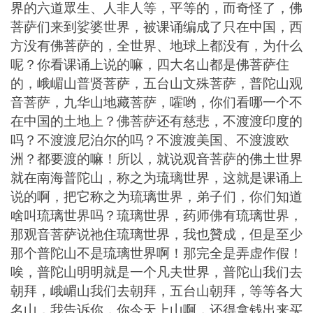
界的六道眾生、人非人等，平等的，而奇怪了，佛
菩萨们来到娑婆世界，被课诵编成了只在中国，西
方没有佛菩萨的，全世界、地球上都没有，为什么
呢？你看课诵上说的嘛，四大名山都是佛菩萨住
的，峨嵋山普贤菩萨，五台山文殊菩萨，普陀山观
音菩萨，九华山地藏菩萨，嚯哟，你们看哪一个不
在中国的土地上？佛菩萨还有慈悲，不渡渡印度的
吗？不渡渡尼泊尔的吗？不渡渡美国、不渡渡欧
洲？都要渡的嘛！所以，就说观音菩萨的佛土世界
就在南海普陀山，称之为琉璃世界，这就是课诵上
说的啊，把它称之为琉璃世界，弟子们，你们知道
啥叫琉璃世界吗？琉璃世界，药师佛有琉璃世界，
那观音菩萨说祂住琉璃世界，我也贊成，但是至少
那个普陀山不是琉璃世界啊！那完全是弄虚作假！
唉，普陀山明明就是一个凡夫世界，普陀山我们去
朝拜，峨嵋山我们去朝拜，五台山朝拜，等等各大
名山，我告诉你，你今天上山啊，还得拿钱出来买