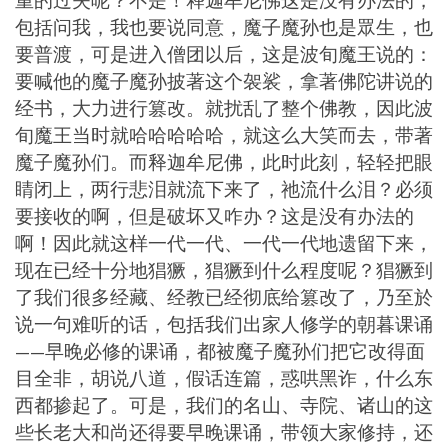
重的过失呢？不是！释迦牟尼佛这是没有办法的，
包括问我，我也要说同意，魔子魔孙也是眾生，也
要普渡，可是进入僧团以后，这是波旬魔王说的：
要喊他的魔子魔孙披著这个袈裟，拿著佛陀讲说的
经书，大力进行篡改。就扰乱了整个佛教，因此波
旬魔王当时就哈哈哈哈哈，就这么大笑而去，带著
魔子魔孙们。而释迦牟尼佛，此时此刻，轻轻把眼
睛闭上，两行悲泪就流下来了，祂流什么泪？必须
要接收的啊，但是破坏又咋办？这是没有办法的
啊！因此就这样一代一代、一代一代地遗留下来，
现在已经十分地猖獗，猖獗到什么程度呢？猖獗到
了我们很多经藏、经教已经彻底给篡改了，乃至於
说一句难听的话，包括我们出家人修学的朝暮课诵
——早晚必修的课诵，都被魔子魔孙们把它改得面
目全非，胡说八道，假话连篇，惑哄黑诈，什么东
西都掺起了。可是，我们的名山、寺院、诸山的这
些长老大和尚还得要早晚课诵，带领大家修持，还