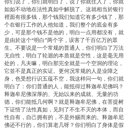
你们说了，你们就明白了，说了你就住入了，你就
如如不动地在法性真如中解脱了。这就相当於银行
裡面有很多钱，那个钱我们知道它有多少钱了，那
个在银行工作的人他知道，我们整个的底金有多
少，可是那个钱不是他的，明白一点用都没有，就
是由於这个“明白”两个字，误害了千百亿万的眾
生。不要说是一个常规的普通人，你们明白了万法
无自性，明白了轮迴的本质就是空性，这是毫无用
处的，凡夫嘛，明白那完全就是一个空洞的理论，
它並不是真正的实证。更何况常规的人是业障之
身，色受想行识五蕴不空，我这样问一句，你们就
明白了：你们普通的人，能抵得过释迦牟尼佛吗？
释迦牟尼佛深厚的、无始以来的成就、无量的功
德，你们能抵几何啊？就是释迦牟尼佛，在菩提树
下证悟了法性真如，见到了不生不灭的本体，而自
性自有，自己拥有的，不是外赐而来的。释迦牟尼
佛还不行的，你们算老几呀？你们明白了身体是假