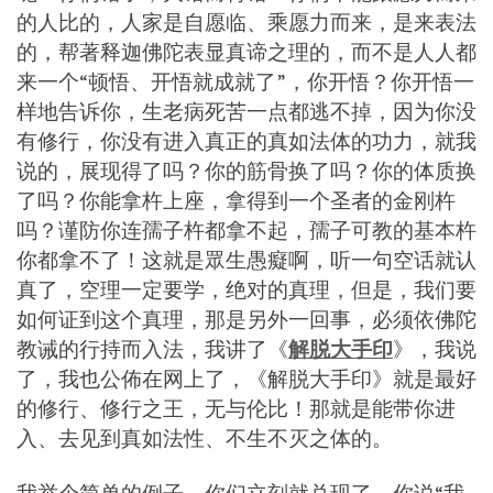
的人比的，人家是自愿临、乘愿力而来，是来表法
的，帮著释迦佛陀表显真谛之理的，而不是人人都
来一个“顿悟、开悟就成就了”，你开悟？你开悟一
样地告诉你，生老病死苦一点都逃不掉，因为你没
有修行，你没有进入真正的真如法体的功力，就我
说的，展现得了吗？你的筋骨换了吗？你的体质换
了吗？你能拿杵上座，拿得到一个圣者的金刚杵
吗？谨防你连孺子杵都拿不起，孺子可教的基本杵
你都拿不了！这就是眾生愚癡啊，听一句空话就认
真了，空理一定要学，绝对的真理，但是，我们要
如何证到这个真理，那是另外一回事，必须依佛陀
教诫的行持而入法，我讲了《
解脱大手印
》，我说
了，我也公佈在网上了，《解脱大手印》就是最好
的修行、修行之王，无与伦比！那就是能带你进
入、去见到真如法性、不生不灭之体的。