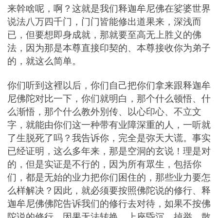
来幹啥呢，啊？这就是我们释迦牟尼佛在娑婆世界
说法八万四千门，门门皆能修出道果来，深浅而
已，但要想即身成就，那就要至高无上胜义的佛
法，因为那是本尊直接印契的、本尊接收你为弟子
的，就这么简单。
你们听到这裡以后，你们自己把你们拿来跟释迦牟
尼佛陀对比一下，你们就明白，那个什么顿悟、什
么渐悟，那个什么教外別传、以心印心、不立文
字，就能由你们这一种带有业障深重的人，一听就
了生脱死了吗？我告诉你，完全是弥天大谎。事实
已经证明，这么多年来，那是空洞的玄说！理是对
的，但是实证是不行的，因为所有眾生，包括你
们，都是无始的业力把你们困住的，那些业力要怎
么样解决？因此，就必须要按照佛陀说的修行、释
迦牟尼佛佛陀告诉我们的修行去对待，如果不按佛
陀说的修行，因果无法转换，上座昏沉、掉举、散