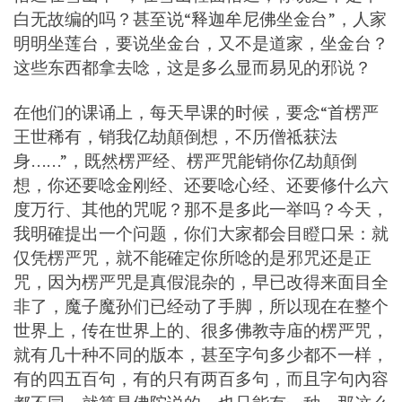
白无故编的吗？甚至说“释迦牟尼佛坐金台”，人家
明明坐莲台，要说坐金台，又不是道家，坐金台？
这些东西都拿去唸，这是多么显而易见的邪说？
在他们的课诵上，每天早课的时候，要念“首楞严
王世稀有，销我亿劫顛倒想，不历僧祗获法
身……”，既然楞严经、楞严咒能销你亿劫顛倒
想，你还要唸金刚经、还要唸心经、还要修什么六
度万行、其他的咒呢？那不是多此一举吗？今天，
我明確提出一个问题，你们大家都会目瞪口呆：就
仅凭楞严咒，就不能確定你所唸的是邪咒还是正
咒，因为楞严咒是真假混杂的，早已改得来面目全
非了，魔子魔孙们已经动了手脚，所以现在在整个
世界上，传在世界上的、很多佛教寺庙的楞严咒，
就有几十种不同的版本，甚至字句多少都不一样，
有的四五百句，有的只有两百多句，而且字句內容