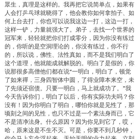
眾生，真理是这样的。我再把它说简单点，如果有
人会打乒乓球就晓得了，他会教你如何拿拍子、如
何上台去打，你也可以说我这边一打，这边一打，
这样一铲，力量就强大了。弟子，去找一个世界的
冠军来，轻轻就把你们打成零分，因为你没有练过
的，你听的是空洞理论的，你没有练过，你不行
的，所以说，佛性、法性真如，而不是我们明白了
这个道理，他就能成就解脱的。明白了是假的，你
说那很多高僧他们都在说“一明白，明白了，顿觉
了如来禪，三身四智体中圆，了得业障本来空，未
了先须还宿债。只要一明白，马上就成功了。”我
今天告诉你们，明白了以后，你有实际功夫吗？你
没有！因为你明白了明白，哪怕你就是见性了，那
顷刻之间的见性，也只不过是一个素法身而已，它
不是清净法身。什么原因？因为你见到它了，哎，
哈，原来这是不生不灭。可是，你要不到几秒钟，
你会马上妄念浮起来，无始无明的业力起来，立刻