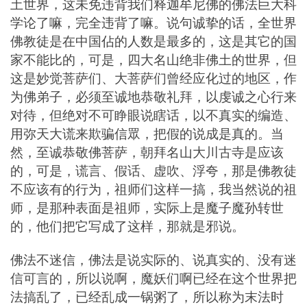
土世界，这未免违背我们释迦牟尼佛的佛法巨大科
学论了嘛，完全违背了嘛。说句诚挚的话，全世界
佛教徒是在中国佔的人数是最多的，这是其它的国
家不能比的，可是，四大名山绝非佛土的世界，但
这是妙觉菩萨们、大菩萨们曾经应化过的地区，作
为佛弟子，必须至诚地恭敬礼拜，以虔诚之心行来
对待，但绝对不可睁眼说瞎话，以不真实的编造、
用弥天大谎来欺骗信眾，把假的说成是真的。当
然，至诚恭敬佛菩萨，朝拜名山大川古寺是应该
的，可是，谎言、假话、虚吹、浮夸，那是佛教徒
不应该有的行为，祖师们这样一搞，我当然说的祖
师，是那种表面是祖师，实际上是魔子魔孙转世
的，他们把它写成了这样，那就是邪说。
佛法不迷信，佛法是说实际的、说真实的、没有迷
信可言的，所以说啊，魔妖们啊已经在这个世界把
法搞乱了，已经乱成一锅粥了，所以称为末法时