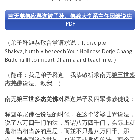
南无羌佛应释迦族子孙、佛教大学系主任因缘说法
PDF
（弟子释迦恭敬合掌请求说：I, disciple
Shakya,humbly beseech Your Holiness Dorje Chang
Buddha III to impart Dharma and teach me. ）
（翻译：我是弟子释迦，我恭敬祈求南无
第三世多
杰羌佛
说法、教我。）
南无
第三世多杰羌佛
对释迦弟子及四眾佛教徒说：
释迦牟尼佛在说法的时候，在这个娑婆世界说法，
说了八万四千门的法，所谓八万四千门，实际上就
是相当相当多的意思，而並不只是八万四千。那
么，我来到这个世界，也说了非常多的法。而今天