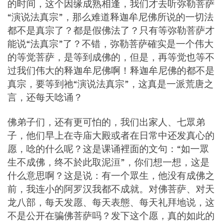
的时间，这个因缘成熟相逢，我们才去听弥勒菩萨
“演说法真宗”，那么难道释迦牟尼佛所说的一切法
都不是真宗了？都是假佛法了？只有等弥勒菩萨才
能说“法真宗”了？不错，弥勒菩萨確实是一个伟大
的等觉菩萨，是等到成佛的，但是，再等觉也等不
过我们伟大的释迦牟尼佛啊！释迦牟尼佛的都不是
真宗，要等到祂“演说法真宗”，这真是一派荒唐之
言，还每天唸诵？
佛弟子们，还有更可怕的，我们出家人、七眾弟
子，他们早上在寺庙大殿或者在日常中还发真心的
愿，唸的什么呢？这是课诵裡面的文句：“如一眾
生不成佛，终不於此取泥洹”，你们想一想，这是
什么意思啊？这是说：有一个眾生，他没有成佛之
前，我连小的阿罗汉我都不成就。对佛菩萨、对天
龙八部，每天发愿、每天表態、每天礼拜地说，这
不是公开在骗佛菩萨吗？发下这个愿，真的如此的