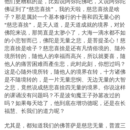
他们更糟糕的是，比如说阿弥陀佛吧，又说阿弥陀
佛证到了“慈悲喜捨”，我的天啦，慈悲喜捨是啥
子？那是属於一个基本修行的十善和四无量心的
“慈悲喜捨”，是天人道，是天道成就的境界，对於
佛陀来说，那简直是太渺小了，大海一滴水都不如
的小悲智而已，佛陀是无量之悲，是菩提圣心！慈
悲喜捨是啥子？慈悲喜捨是还有凡情俗境的、隨外
境所转的，隨他人的幸福而高兴，所以就要喜，隨
他人的痛苦困难而產生悲，此时此刻，你想过吗？
这是心隨外境所转，隨他人的境界在转，十方诸佛
是不隨境转的，是一片无量悲悯、无边无量的大智
之悲，竟然说成慈悲喜捨四无量的境界。你说这样
的课诵没有问题吗？不是波旬魔王子孙篡改过的
吗？如果每天唸了，他到底在增功德呢，还是在长
福慧、长我们的道力呢？
尤其是，都知道我们的佛菩萨是慈悲无量，普渡三