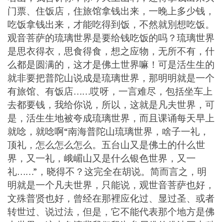
门票、住饭店，住旅馆拿钱出来，一晚上多少钱，
吃饭拿钱出来，才能吃得到饭，不然就別想吃饭。
观音菩萨的琉璃世界是要给钱吃饭的吗？琉璃世界
是思衣得衣，思食得食，想之应物，无所不有，什
么都是圆满的，这才是佛土世界嘛！可是活生生的
就非要把普陀山说成是琉璃世界，那明明就是一个
有旅馆、有饭店……哎呀，一言难尽，包括坐车上
去都要钱，我给你说，所以，这就是凡夫世界，可
是，活生生地被夸成琉璃世界，而且课诵每天早上
就唸，就唸啊“南海普陀山琉璃世界，啥子一礼，
顶礼，怎么怎么怎么。五台山又是佛土的什么世
界，又一礼，峨嵋山又是什么银色世界，又一
礼……”，晓得不？这完全在胡说。简而言之，明
明就是一个凡夫世界，只能说，观世音菩萨也好，
文殊普贤也好，曾经在那裡应化过、显过圣、或者
转世过、说过法，但是，它不能代表那个地方是佛