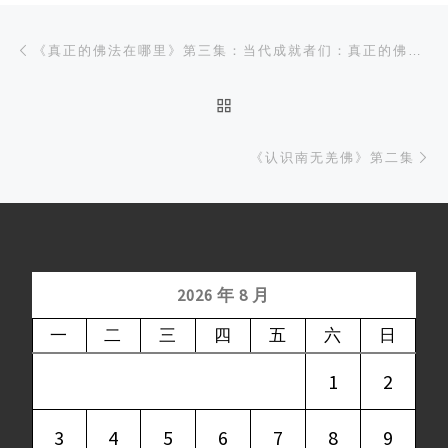
文章导航
Previous post
《真正的佛法在哪里》第三集：当代成就者们：真正的佛法在这里
BACK TO POST LIST
Ne
《认识南无羌佛》第二集
2026 年 8 月
一
二
三
四
五
六
日
1
2
3
4
5
6
7
8
9