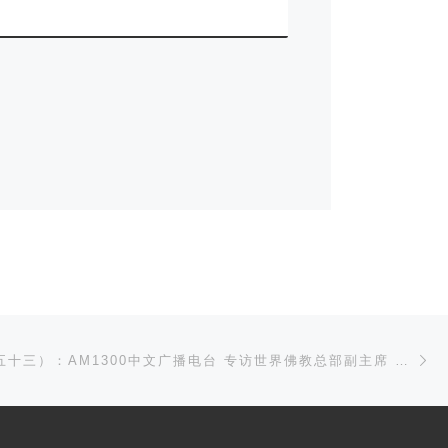
站
Ne
佛弟子访谈（五十三）：AM1300中文广播电台 专访世界佛教总部副主席 、国际佛教僧尼总会名誉主席 证达教尊