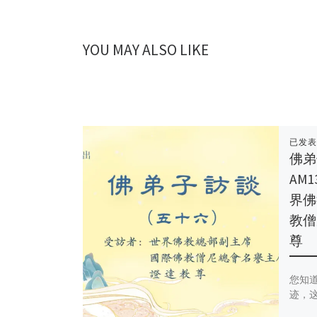
YOU MAY ALSO LIKE
已发
佛弟
AM
界佛
教僧
尊
您知
迹，这