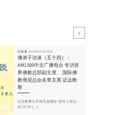
已发表
2024年1月25日
佛弟子访谈（五十四）：
AM1300中文广播电台 专访世
界佛教总部副主席 、国际佛
教僧尼总会名誉主席 证达教
尊
证达教尊分享南无羌佛在“拿杵上座法
会”为“杵 […]