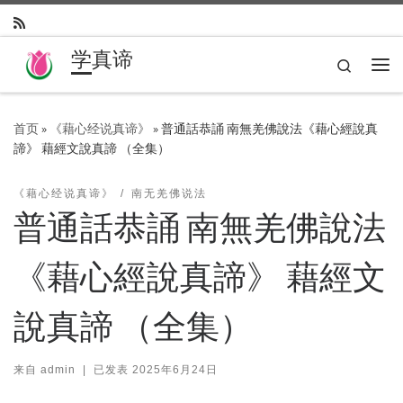
Skip to content
学真谛
Search
主
首页
»
《藉心经说真谛》
»
普通話恭誦 南無羌佛說法《藉心經說真
諦》 藉經文說真諦 （全集）
《藉心经说真谛》
南无羌佛说法
普通話恭誦 南無羌佛說法
《藉心經說真諦》 藉經文
說真諦 （全集）
来自
admin
|
已发表
2025年6月24日