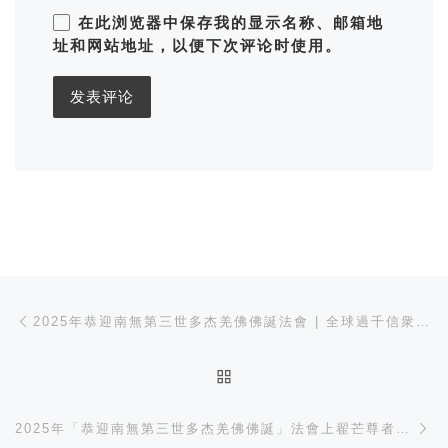
在此浏览器中保存我的显示名称、邮箱地
址和网站地址，以便下次评论时使用。
文章导航
Previous post
2025年恭迎南無第三世多杰羌佛佛誕法會 | 全球過千信衆南加沐佛恩迎經藏
BACK TO POST LIST
Ne
2025年「恭迎南無第三世多杰羌佛佛誕」法會上翟芒尊者的講話