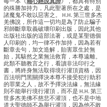
每一本《
藉心經說真諦
》，都具有特別
的殊勝加持力，凡此聖著所在之處，是
諸魔鬼不敢以惡害之。 H.H. 第三世多杰
羌佛說，所作這一切均是為了防止騙子
邪師斷章取義破壞印刷出版，因此其他
出版社出版的這部法著，或是某聖德個
人印刷的，均一律不作加持，因為若有
斷章去句，加文造解，貽害眾生於無
始，其駭然之業無法救育，本尊遠離。
此類不聽教言之行，看讀非法印行之
書，將終身無法取得境行灌頂資格，因
百法明門黑關擇決本尊不接受犯行助邪
的罪業之人，故不予擇決法緣，無法緣
則不能舉行境行灌頂，而不是 H.H. 第三
世多杰羌佛不慈悲不灌頂，也不是中地
道大聖德師不為舉行灌頂，因為他不敢