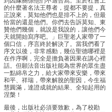
到因緣關係他們不適合寫。至於社會上
的什麼著名法王尊者，提都不要提，真
正說來，莫知他們也是排不上的，但最
恰當的還是他們。你們去告訴莫知、東
贊他們幾個，就說是我說的，讓他們今
天就開始寫序吧。」巨聖老人家帶了一
個口信，序言終於解決了。當我們看了
序文以後，非常感動，幾位聖德哪裡是
在作序啊，完全是擔負著因果在講心裡
話。但願法音出版社能為世界的眾生盡
一點綿帛之力，給大家帶來安樂，帶來
和平、祥瑞，帶來解脫的聖因，今生福
慧圓滿，達證成就的結果、全知起用的
涅槃！
最後，出版社必須要致歉，為了校勘