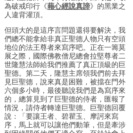
為破戒印行《
藉心經說真諦
》的黑業之
人違背灌頂。
但頭大的是這序言問題還得要解決，我
們總不能拿給非真正聖德人物只有空頭
地位的法王尊者來寫序吧。正在一籌莫
展之際，國際佛教僧尼總會拉堅尊者二
世隆慧法師給我們推薦了真正頂級的巨
聖德。第二天，隆慧主席領我們前去拜
見巨聖德，說來真是困難，被擋在門外
六個多小時，最後聽說我們是為寫序來
的，總算見到了巨聖德的侍者，匯報了
情況，請侍者轉達巨聖德。巨聖德回覆
說：「要讓王者、碧瞿玉、摩訶來寫
序，馬上就可以讓他們動筆，但是牽涉