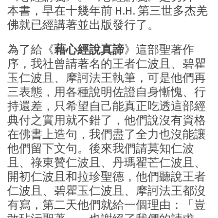
本書，早在十幾年前 H.H. 第三世多杰羌
佛就已經講著並出版發行了。
為了給《
藉心經說真諦
》這部聖著作
序，我社曾請著名的王者仁波且、碧瞿
玉仁波且、摩訶法王執筆，可是他們再
三表態，用各種說明佐證自身慚愧、行
持還差，只希望自己能真正吃透這部經
典付之實用就不錯了，他們說沒有資格
在佛書上造句，我們盡了全力也沒能讓
他們留下文句。後來我們請莫知仁波
且、祿東贊仁波且、丹瑪翟芒仁波且、
開初仁波且和拉珍聖德，他們聽說王者
仁波且、碧瞿玉仁波且、摩訶法王都沒
有寫，第二天他們就給一個理由：「豈