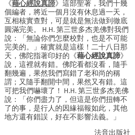
《
藉心經說真諦
》這部聖著，我們十幾
個編者，將近一個月沒有休息過一天，
互相核實查對，可是就是無法做到徹底
圓滿完美。 H.H. 第三世多杰羌佛對我們
說：「無論你們怎麼校對，也是不可能
完美的。」確實就是這樣！二十八日那
天，佛陀指著印好的《
藉心經說真諦
》
說，這裡就有錯。佛陀看都沒看，隨手
翻幾遍，果然我們寫錯了老和尚的稱
謂；又隨手翻開中間，果然又有錯。這
可把我們嚇壞了！ H.H. 第三世多杰羌佛
說：「你們盡力了，但這是你們扭轉不
了的事，是行人的因緣福報如此，其他
地方還有錯誤，好在不影響法義。」
法音出版社