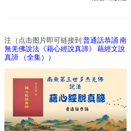
注（点击图片即可链接到
普通話恭誦 南
無羌佛說法《藉心經說真諦》 藉經文說
真諦 （全集））