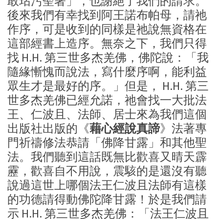
敢玷污聖著」，也謝絕了我們的請求。
後來我們有幸找到阿王諾布帕母，請祂
作序，可是收到的同樣是祂說無資格在
這部經書上造序。無奈之下，我們只得
找 H.H. 第三世多杰羌佛，佛陀說：「我
隨緣慚愧而說法，寫什麼序啊，能利益
眾生才是最好的序。」但是， H.H. 第三
世多杰羌佛已經允諾，祂會找一大批法
王、仁波且、法師、居士來為我們這個
出版社出版的《
藉心經說真諦
》法著專
門祈禱修法恭請「佛降甘露」和其他聖
法。我們聽到這話既無比歡喜又晴天霹
靂，歡喜自不用說，震駭的是還沒有聽
說過這世上哪個法王仁波且法師有這樣
的功德請得動佛陀降甘露！於是我們請
示 H.H. 第三世多杰羌佛：「法王仁波且