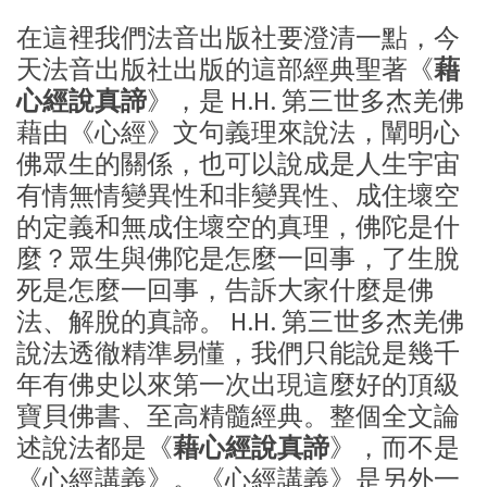
在這裡我們法音出版社要澄清一點，今
天法音出版社出版的這部經典聖著《
藉
心經說真諦
》，是 H.H. 第三世多杰羌佛
藉由《心經》文句義理來說法，闡明心
佛眾生的關係，也可以說成是人生宇宙
有情無情變異性和非變異性、成住壞空
的定義和無成住壞空的真理，佛陀是什
麼？眾生與佛陀是怎麼一回事，了生脫
死是怎麼一回事，告訴大家什麼是佛
法、解脫的真諦。 H.H. 第三世多杰羌佛
說法透徹精準易懂，我們只能說是幾千
年有佛史以來第一次出現這麼好的頂級
寶貝佛書、至高精髓經典。整個全文論
述說法都是《
藉心經說真諦
》，而不是
《心經講義》。《心經講義》是另外一