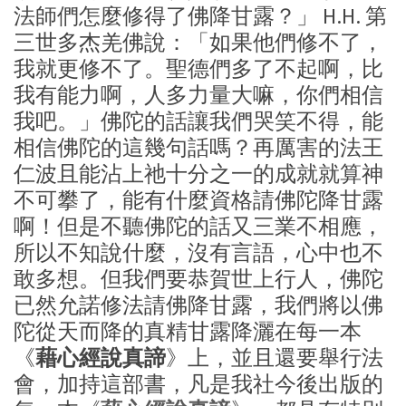
法師們怎麼修得了佛降甘露？」 H.H. 第
三世多杰羌佛說：「如果他們修不了，
我就更修不了。聖德們多了不起啊，比
我有能力啊，人多力量大嘛，你們相信
我吧。」佛陀的話讓我們哭笑不得，能
相信佛陀的這幾句話嗎？再厲害的法王
仁波且能沾上祂十分之一的成就就算神
不可攀了，能有什麼資格請佛陀降甘露
啊！但是不聽佛陀的話又三業不相應，
所以不知說什麼，沒有言語，心中也不
敢多想。但我們要恭賀世上行人，佛陀
已然允諾修法請佛降甘露，我們將以佛
陀從天而降的真精甘露降灑在每一本
《
藉心經說真諦
》上，並且還要舉行法
會，加持這部書，凡是我社今後出版的